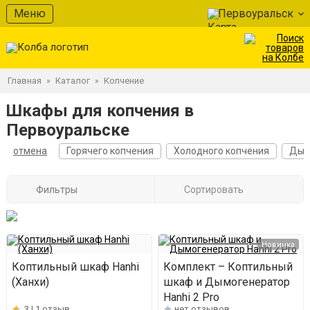
Меню
Первоуральск
Главная
Каталог
Копчение
»
»
Шкафы для копчения в
Первоуральске
отмена
Горячего копчения
Холодного копчения
Дым
Фильтры
Сортировать
Новинка
Коптильный шкаф Hanhi
Комплект – Коптильный
(Ханхи)
шкаф и Дымогенератор
Hanhi 2 Pro
3 |
1 отзыв
нет отзывов