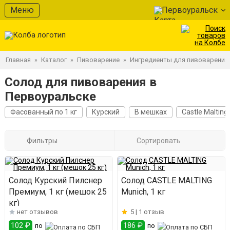
Меню
Первоуральск
Главная
Каталог
Пивоварение
Ингредиенты для пивоварения
»
»
»
Солод для пивоварения в
Первоуральске
Фасованный по 1 кг
Курский
В мешках
Castle Malting
Фильтры
Сортировать
Солод Курский Пилснер
Солод CASTLE MALTING
Премиум, 1 кг (мешок 25
Munich, 1 кг
кг)
нет отзывов
5 |
1 отзыв
102 ₽
186 ₽
по
по